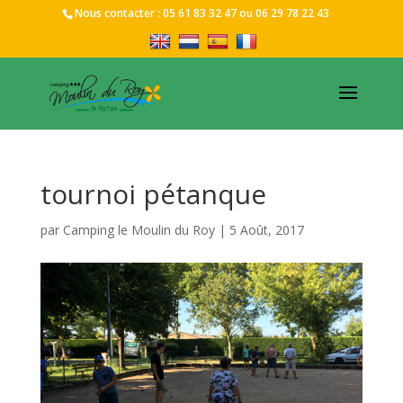
Nous contacter :
05 61 83 32 47
ou
06 29 78 22 43
tournoi pétanque
par
Camping le Moulin du Roy
|
5 Août, 2017