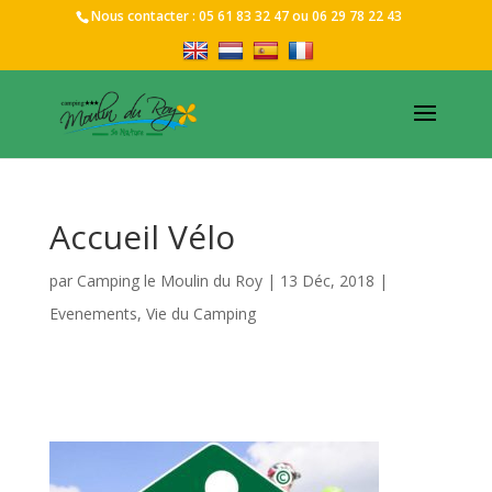
Nous contacter :
05 61 83 32 47
ou
06 29 78 22 43
Accueil Vélo
par
Camping le Moulin du Roy
|
13 Déc, 2018
|
Evenements
,
Vie du Camping