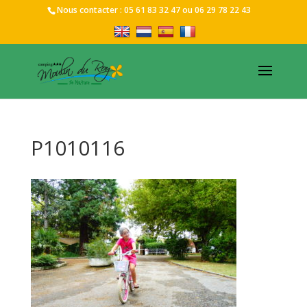
Nous contacter :
05 61 83 32 47
ou
06 29 78 22 43
P1010116