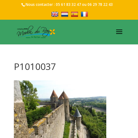
Nous contacter :
05 61 83 32 47
ou
06 29 78 22 43
P1010037