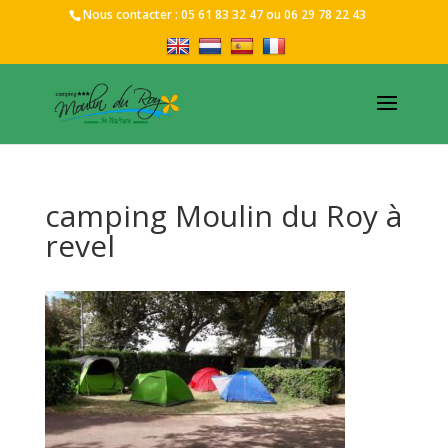
Nous contacter :
05 61 83 32 47
ou
06 29 78 22 43
camping Moulin du Roy à
revel