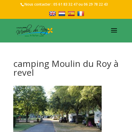
Nous contacter :
05 61 83 32 47
ou
06 29 78 22 43
camping Moulin du Roy à
revel