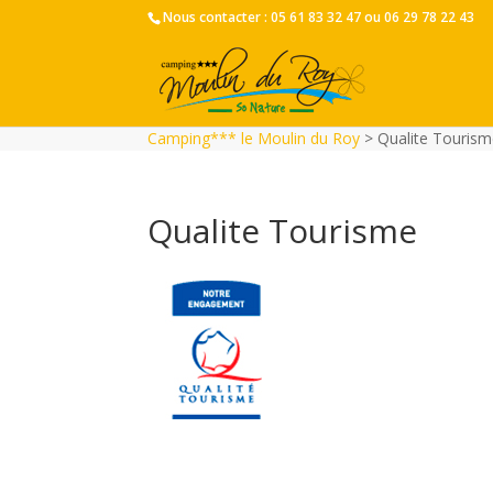
Nous contacter :
05 61 83 32 47
ou
06 29 78 22 43
Camping*** le Moulin du Roy
>
Qualite Touris
Qualite Tourisme